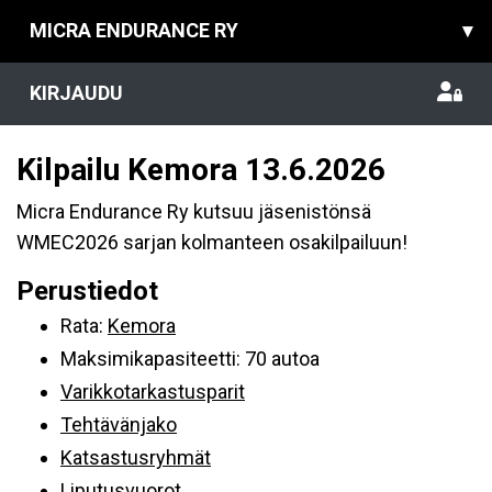
MICRA ENDURANCE RY
▾
KIRJAUDU
Kilpailu Kemora 13.6.2026
Micra Endurance Ry kutsuu jäsenistönsä
WMEC2026 sarjan kolmanteen osakilpailuun!
Perustiedot
Rata:
Kemora
Maksimikapasiteetti: 70 autoa
Varikkotarkastusparit
Tehtävänjako
Katsastusryhmät
Liputusvuorot