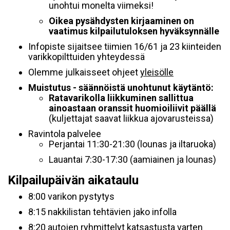
unohtui monelta viimeksi!
Oikea pysähdysten kirjaaminen on
vaatimus kilpailutuloksen hyväksynnälle
Infopiste sijaitsee tiimien 16/61 ja 23 kiinteiden
varikkopilttuiden yhteydessä
Olemme julkaisseet ohjeet
yleisölle
Muistutus - säännöistä unohtunut käytäntö:
Ratavarikolla liikkuminen sallittua
ainoastaan oranssit huomioiliivit päällä
(kuljettajat saavat liikkua ajovarusteissa)
Ravintola palvelee
Perjantai 11:30-21:30 (lounas ja iltaruoka)
Lauantai 7:30-17:30 (aamiainen ja lounas)
Kilpailupäivän aikataulu
8:00 varikon pystytys
8:15 nakkilistan tehtävien jako infolla
8:20 autojen ryhmittelyt katsastusta varten