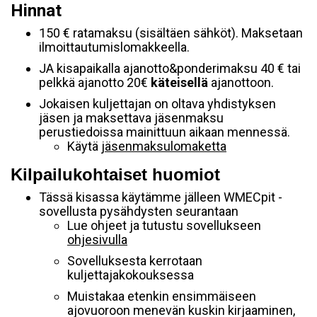
Hinnat
150 € ratamaksu (sisältäen sähköt). Maksetaan
ilmoittautumislomakkeella.
JA kisapaikalla ajanotto&ponderimaksu 40 € tai
pelkkä ajanotto 20€
käteisellä
ajanottoon.
Jokaisen kuljettajan on oltava yhdistyksen
jäsen ja maksettava jäsenmaksu
perustiedoissa mainittuun aikaan mennessä.
Käytä
jäsenmaksulomaketta
Kilpailukohtaiset huomiot
Tässä kisassa käytämme jälleen WMECpit -
sovellusta pysähdysten seurantaan
Lue ohjeet ja tutustu sovellukseen
ohjesivulla
Sovelluksesta kerrotaan
kuljettajakokouksessa
Muistakaa etenkin ensimmäiseen
ajovuoroon menevän kuskin kirjaaminen,