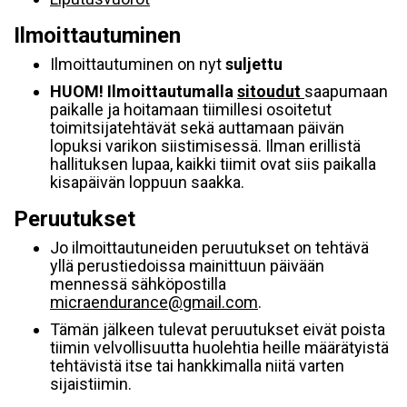
Ilmoittautuminen
Ilmoittautuminen on nyt
suljettu
HUOM! Ilmoittautumalla
sitoudut
saapumaan
paikalle ja hoitamaan tiimillesi osoitetut
toimitsijatehtävät sekä auttamaan päivän
lopuksi varikon siistimisessä. Ilman erillistä
hallituksen lupaa, kaikki tiimit ovat siis paikalla
kisapäivän loppuun saakka.
Peruutukset
Jo ilmoittautuneiden peruutukset on tehtävä
yllä perustiedoissa mainittuun päivään
mennessä sähköpostilla
micraendurance@gmail.com
.
Tämän jälkeen tulevat peruutukset eivät poista
tiimin velvollisuutta huolehtia heille määrätyistä
tehtävistä itse tai hankkimalla niitä varten
sijaistiimin.