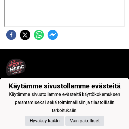
Käytämme sivustollamme evästeitä
Tietosuojaseloste
Käytämme sivustollamme evästeitä käyttökokemuksen
parantamiseksi sekä toiminnallisiin ja tilastollisiin
tarkoituksiin.
Hyväksy kaikki
Vain pakolliset
Powered by