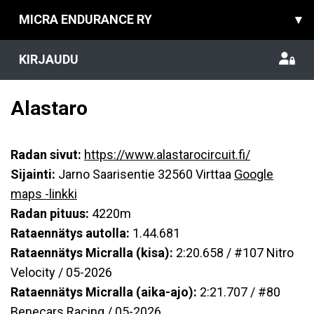
MICRA ENDURANCE RY
▾
KIRJAUDU
Alastaro
Radan sivut:
https://www.alastarocircuit.fi/
Sijainti:
Jarno Saarisentie 32560 Virttaa
Google
maps -linkki
Radan pituus:
4220m
Rataennätys autolla:
1.44.681
Rataennätys Micralla (kisa):
2:20.658 / #107 Nitro
Velocity / 05-2026
Rataennätys Micralla (aika-ajo):
2:21.707 / #80
Benecars Racing / 05-2026